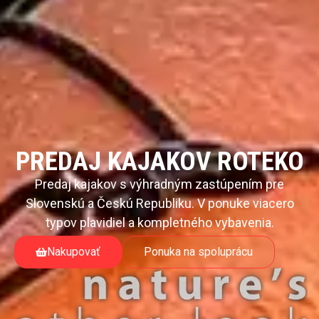
PREDAJ KAJAKOV ROTEKO
Predaj kajakov s výhradným zastúpením pre
Slovenskú a Českú Republiku. V ponuke viacero
typov plavidiel a kompletného vybavenia.
Nakupovať
Ponuka na spoluprácu